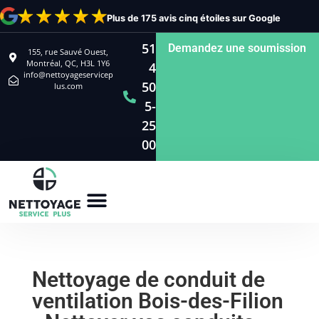
Plus de 175 avis cinq étoiles sur Google
51
Demandez une soumission
155, rue Sauvé Ouest,
Montréal, QC, H3L 1Y6
4
info@nettoyageservicep
50
lus.com
5-
25
00
Nettoyage de conduit de
ventilation Bois-des-Filion