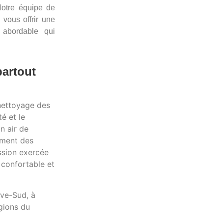
Notre équipe de
 vous offrir une
 abordable qui
partout
 nettoyage des
é et le
n air de
lement des
ssion exercée
confortable et
ive-Sud, à
égions du