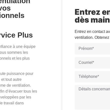
ntilation
 vos
Entrez e
ionnels
dès main
e
Entrez en contact a
rvice Plus
ventilation. Obtene
onfiance à une équipe
Nous sommes les
onnels et les plus
aute puissance pour
 et tout autre
me de ventilation.
fin d’évacuer tous les
éveloppées par les
e travail dans