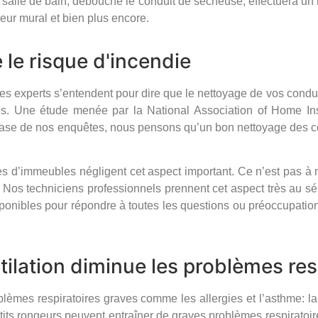
 salle de bain, débouche le conduit de sécheuse, effectuera un
iseur mural et bien plus encore.
le risque d'incendie
les experts s’entendent pour dire que le nettoyage de vos condui
s. Une étude menée par la National Association of Home Insp
base de nos enquêtes, nous pensons qu’un bon nettoyage des con
res d’immeubles négligent cet aspect important. Ce n’est pas à n
os techniciens professionnels prennent cet aspect très au séri
disponibles pour répondre à toutes les questions ou préoccupatio
ilation diminue les problèmes res
lèmes respiratoires graves comme les allergies et l’asthme: la
its rongeurs peuvent entraîner de graves problèmes respiratoir