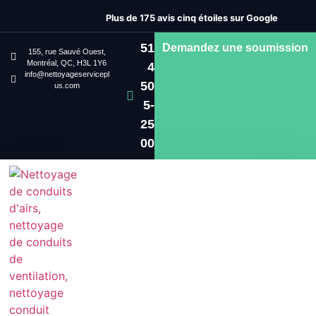
Plus de 175 avis cinq étoiles sur Google
51
Demandez une soumission
155, rue Sauvé Ouest,
Montréal, QC, H3L 1Y6
4
info@nettoyageservicepl
50
us.com
5-
25
00