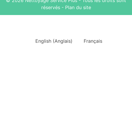
© 2026 Nettoyage Service Plus - Tous les droits sont
réservés -
Plan du site
English
(
Anglais
)
Français