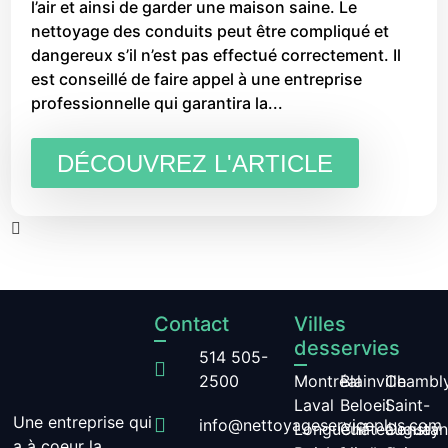
l’air et ainsi de garder une maison saine. Le
nettoyage des conduits peut être compliqué et
dangereux s’il n’est pas effectué correctement. Il
est conseillé de faire appel à une entreprise
professionnelle qui garantira la...
DÉCOUVREZ L'ARTICLE
Contact
Villes
desservies
514 505-
2500
Montréal
Blainville
Chambl
Laval
Beloeil
Saint-
Une entreprise qui
info@nettoyageserviceplus.com
Longueuil
Châteauguay
Constan
a à coeur la