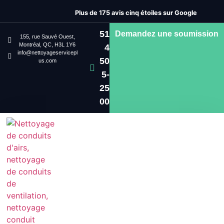
Plus de 175 avis cinq étoiles sur Google
51
Demandez une soumission
155, rue Sauvé Ouest,
Montréal, QC, H3L 1Y6
4
info@nettoyageservicepl
50
us.com
5-
25
00