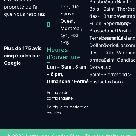
Boisbriand
Mirabel
Sainte-
155, rue
propreté de l’air
Bois-
Saint-
Thérèse
Sauvé
que vous respirez
des-
Bruno
Westmo
Ouest,
Filion
Repentigny
Mont-
Montréal,
Brossard
Boucherville
Royal
QC, H3L
Terrebonne
Vaudreuil-
Kirkland
1Y6
Dollard-
Dorion
L'assom
Plus de 175 avis
Heures
des-
Côte-
Varenne
cinq étoiles sur
d'ouverture
ormeaux
Saint-
Candiac
Google
Dorval
Luc
Lun – Sam : 8 am
Saint-
Pierrefonds-
– 6 pm,
Eustache
Roxboro
Dimanche : Fermé
Politique de
confidentialité
Politique en matière de
cookies